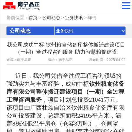
当前位置：
首页
>
公司动态
>
业务快讯
> 详情
公司动态
我公司成功中标 钦州粮食储备库整体搬迁建设项目
（一期）全过程咨询服务 助力智慧粮储建设
来源：南宁品正
编辑：南宁品正
发布时间：2025-04-02
近日，我公司凭借全过程工程咨询领域的
强劲实力与丰富经验，成功中标
钦州粮食储备
库有限公司整体搬迁建设项目（一期）全过程
工程咨询服务
，项目计划总投资21041万元。
该项目由广西壮族自治区钦州粮食储备库有限
公司投资建设，总建筑面积24195平方米，涵
盖8栋准低温平房仓（仓容8万吨）、仓间罩
棚、管理及辅助用房，并配套建设智能化仓储