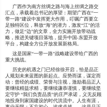
广西作为南方丝绸之路与海上丝绸之路交
汇点，承载着总书记的厚望：期望广西在“一
带一路”建设中发挥更大作用，叮嘱广西要立
足独特区位，释放“海”的潜力，激发“江”的活
力，做足“边”的文章，全力实施开放带动战
略，推进关键项目落地，提升中国-东盟开放
平台，构建全方位开放发展新格局。
这是国家“一带一路”战略建设带给广西的
重大挑战。
历史的机遇之门已经徐徐开启，恰是品正
人规划未来蓝图的新起点。应势而谋，谋定而
动：曾经的成绩、荣誉与注视，激励着品正人
要继续精益求精，要继续谦恭谨慎，要继续坚
定守护 “我们负责品质”的庄严承诺，义无反顾
地投身到家国建设的时代洪流中。人生有涯，
事业无限；不忘初心，追求卓越——这是品正